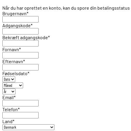
Når du har oprettet en konto, kan du spore din betalingsstat
Brugernavn
*
Adgangskode
*
Bekræft adgangskode
*
Fornavn
*
Efternavn
*
Fødselsdato
*
Email
*
Telefon
*
Land
*