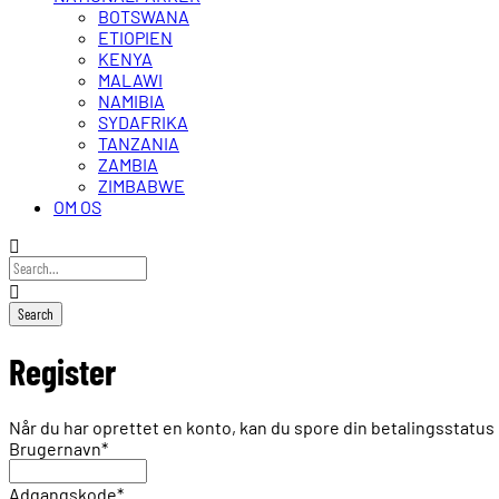
BOTSWANA
ETIOPIEN
KENYA
MALAWI
NAMIBIA
SYDAFRIKA
TANZANIA
ZAMBIA
ZIMBABWE
OM OS
Register
Når du har oprettet en konto, kan du spore din betalingsstat
Brugernavn
*
Adgangskode
*