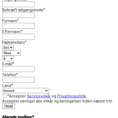
Bekræft adgangskode
*
Fornavn
*
Efternavn
*
Fødselsdato
*
Email
*
Telefon
*
Land
*
*Accepter
Servicevilkår
og
Privatlivspolitik
.
Accepter venligst alle vilkår og betingelser inden næste trin
Allerede medlem?