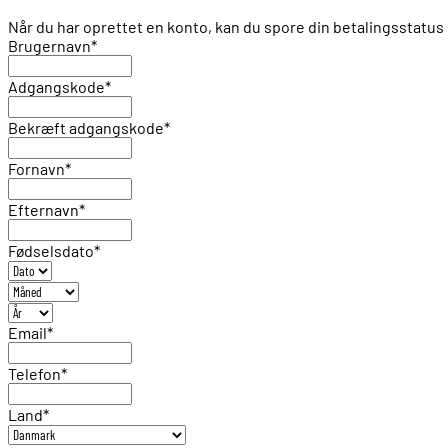
Når du har oprettet en konto, kan du spore din betalingsstat
Brugernavn
*
Adgangskode
*
Bekræft adgangskode
*
Fornavn
*
Efternavn
*
Fødselsdato
*
Email
*
Telefon
*
Land
*