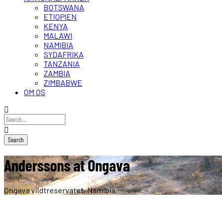
BOTSWANA
ETIOPIEN
KENYA
MALAWI
NAMIBIA
SYDAFRIKA
TANZANIA
ZAMBIA
ZIMBABWE
OM OS
Anderssons at Ongava
Ongava vildtreservatet, Namibia