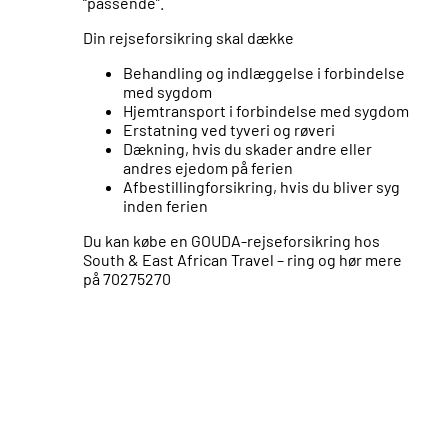
“passende”.
Din rejseforsikring skal dække
Behandling og indlæggelse i forbindelse
med sygdom
Hjemtransport i forbindelse med sygdom
Erstatning ved tyveri og røveri
Dækning, hvis du skader andre eller
andres ejedom på ferien
Afbestillingforsikring, hvis du bliver syg
inden ferien
Du kan købe en GOUDA-rejseforsikring hos
South & East African Travel – ring og hør mere
på 70275270
Klik på markørerne og se mere!