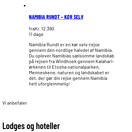
NAMIBIA RUNDT – KØR SELV
fra
Kr. 12.390
11 dage
Namibia Rundt er en kør selv-rejse
gennem den nordlige halvdel af Namibia.
Du oplever Namibias sælsomme landskab
på rejsen fra Windhoek gennem Kalahari-
ørkenen til Etosha nationalparken.
Menneskene, naturen og landskabet er
det, der gør din rejse gennem Namibia
helt uforglemmelig!
Vi anbefaler
Lodges og hoteller