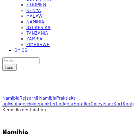
ETIOPIEN
KENYA
MALAWI
NAMIBIA
SYDAFRIKA
TANZANIA
ZAMBIA
ZIMBABWE
OM OS
Namibia
Namibia
Rejser til Namibia
Praktiske
oplysninger
Højdepunkter
Lodges/Hoteller
Oplevelser
Kort
Kont
Kend din destination
Namibia