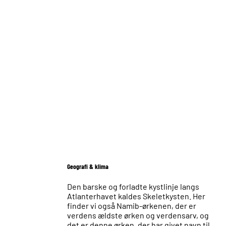
Geografi & klima
Den barske og forladte kystlinje langs
Atlanterhavet kaldes Skeletkysten. Her
finder vi også Namib-ørkenen, der er
verdens ældste ørken og verdensarv, og
det er denne ørken, der har givet navn til