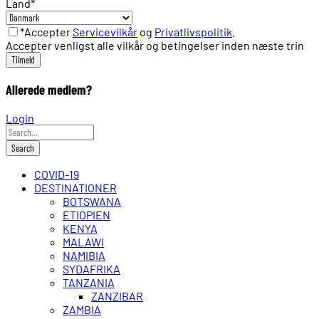
Land
*
*Accepter
Servicevilkår
og
Privatlivspolitik
.
Accepter venligst alle vilkår og betingelser inden næste trin
Allerede medlem?
Login
COVID-19
DESTINATIONER
BOTSWANA
ETIOPIEN
KENYA
MALAWI
NAMIBIA
SYDAFRIKA
TANZANIA
ZANZIBAR
ZAMBIA