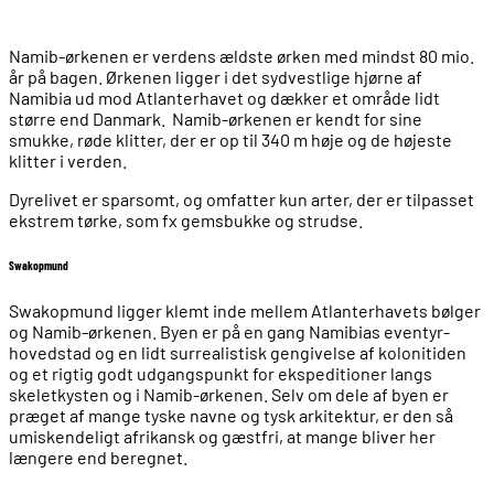
Namib-ørkenen er verdens ældste ørken med mindst 80 mio.
år på bagen. Ørkenen ligger i det sydvestlige hjørne af
Namibia ud mod Atlanterhavet og dækker et område lidt
større end Danmark. Namib-ørkenen er kendt for sine
smukke, røde klitter, der er op til 340 m høje og de højeste
klitter i verden.
Dyrelivet er sparsomt, og omfatter kun arter, der er tilpasset
ekstrem tørke, som fx gemsbukke og strudse.
Swakopmund
Swakopmund ligger klemt inde mellem Atlanterhavets bølger
og Namib-ørkenen. Byen er på en gang Namibias eventyr-
hovedstad og en lidt surrealistisk gengivelse af kolonitiden
og et rigtig godt udgangspunkt for ekspeditioner langs
skeletkysten og i Namib-ørkenen. Selv om dele af byen er
præget af mange tyske navne og tysk arkitektur, er den så
umiskendeligt afrikansk og gæstfri, at mange bliver her
længere end beregnet.