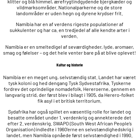
klitter og blå himmel, ærefrygtindgydende bjergkæder og
vildmarksområder. Nationalparkerne og de store
landområder er uden hegn og dyrene krydser frit.
Namibia har en af verdens rigeste populationer af
sukkulenter og har ca. en tredjedel af alle kendte arter i
verden.
Namibia er en smeltedigel af seværdigheder, lyde, aromaer,
smag og følelser – og det hele venter bare på at blive oplevet!
Kultur og historie
Namibia er en meget ung, selvstændig stat. Landet har været
tysk koloni og hed dengang Tysk Sydvestafrika. Tyskerne
fordrev det oprindelige nomadefolk, Hereroerne, gennem en
langvarig strid, der først blev i bilagt i 1905, da Herero-folket
fik asyl i et britisk territorium.
Sydafrika har også spillet en væsentlig rolle for landet og
besatte området under 1. verdenkrig og annekterede det
efter 2. verdenskrig. SWAPO (South West African People’s
Organisation) indledte i 1960’erne en selvstændighedskrig i
landet, men Namibia opnåede først selvstændighed i 1990.