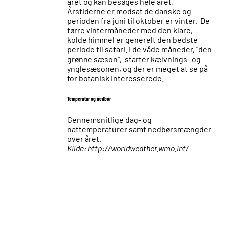
året og kan besøges hele året.
Årstiderne er modsat de danske og
perioden fra juni til oktober er vinter. De
tørre vintermåneder med den klare,
kolde himmel er generelt den bedste
periode til safari. I de våde måneder, ”den
grønne sæson”, starter kælvnings- og
ynglesæsonen, og der er meget at se på
for botanisk interesserede.
Temperatur og nedbør
Gennemsnitlige dag- og
nattemperaturer samt nedbørsmængder
over året.
Kilde: http://worldweather.wmo.int/