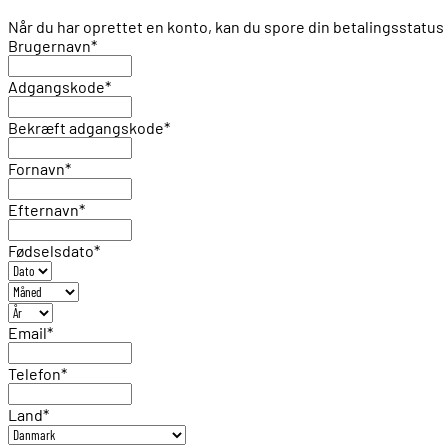
Når du har oprettet en konto, kan du spore din betalingsstat
Brugernavn
*
Adgangskode
*
Bekræft adgangskode
*
Fornavn
*
Efternavn
*
Fødselsdato
*
Email
*
Telefon
*
Land
*