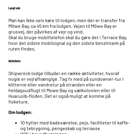
Langt ude
Man kan ikke selv køre til lodgen, men der er transfer fra
Möwe Bay, ca 45 km fra lodgen. Vejen til Möwe Bay er
grusvej, der påvirkes af vejr og vind.
Skal du bruge mobiltelefon skal du gøre det i Terrace Bay,
hvor det sidste mobilsignal og den sidste benzintank på
ruten findes.
Aktiviteter
Shipwreck lodge tilbyder en række aktiviteter, hvoraf
nogle er vejrafhængige. Tag fx med på sundowner-tur i
klitterne eller vandretur på stranden eller en
heldagsudflugt til Mowe Bay og sælkolonien eller til
Huarusib-floden. Det er også muligt at komme på
fisketure.
Om lodgen:
10 hytter med badeværelse, pejs, faciliteter til kaffe-
og tebrygning, pengeskab og terrasse
Wifi i hovedbygningen