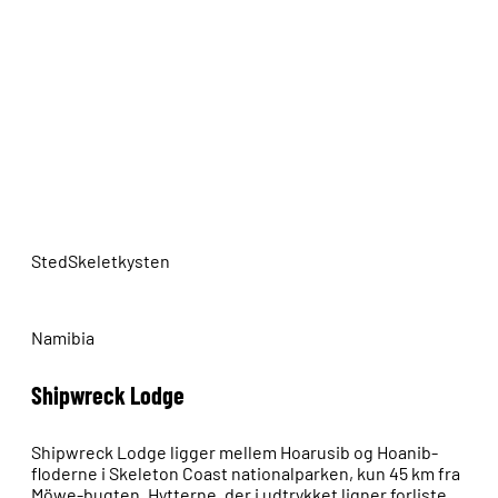
Sted
Skeletkysten
Namibia
Shipwreck Lodge
Shipwreck Lodge ligger mellem Hoarusib og Hoanib-
floderne i Skeleton Coast nationalparken, kun 45 km fra
Möwe-bugten. Hytterne, der i udtrykket ligner forliste