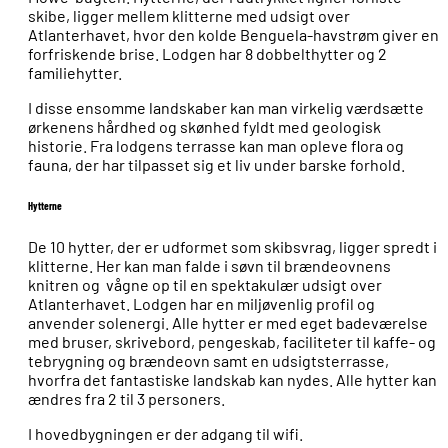
skibe, ligger mellem klitterne med udsigt over
Atlanterhavet, hvor den kolde Benguela-havstrøm giver en
forfriskende brise. Lodgen har 8 dobbelthytter og 2
familiehytter.
I disse ensomme landskaber kan man virkelig værdsætte
ørkenens hårdhed og skønhed fyldt med geologisk
historie. Fra lodgens terrasse kan man opleve flora og
fauna, der har tilpasset sig et liv under barske forhold.
Hytterne
De 10 hytter, der er udformet som skibsvrag, ligger spredt i
klitterne. Her kan man falde i søvn til brændeovnens
knitren og vågne op til en spektakulær udsigt over
Atlanterhavet. Lodgen har en miljøvenlig profil og
anvender solenergi. Alle hytter er med eget badeværelse
med bruser, skrivebord, pengeskab, faciliteter til kaffe- og
tebrygning og brændeovn samt en udsigtsterrasse,
hvorfra det fantastiske landskab kan nydes. Alle hytter kan
ændres fra 2 til 3 personers.
I hovedbygningen er der adgang til wifi.