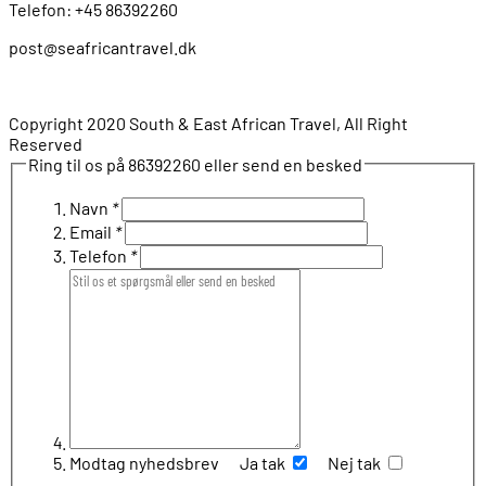
Telefon: +45 86392260
post@seafricantravel.dk
Copyright 2020 South & East African Travel, All Right
Reserved
Ring til os på 86392260 eller send en besked
Navn
*
Email
*
Telefon
*
Modtag nyhedsbrev
Ja tak
Nej tak