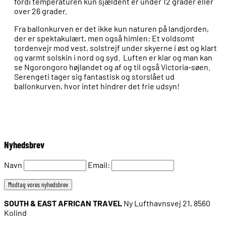
fordi temperaturen kun sjældent er under 12 grader eller
over 26 grader.
Fra ballonkurven er det ikke kun naturen på landjorden,
der er spektakulært, men også himlen: Et voldsomt
tordenvejr mod vest, solstrejf under skyerne i øst og klart
og varmt solskin i nord og syd. Luften er klar og man kan
se Ngorongoro højlandet og af og til også Victoria-søen.
Serengeti tager sig fantastisk og storslået ud
ballonkurven, hvor intet hindrer det frie udsyn!
Nyhedsbrev
Navn
Email:
SOUTH & EAST AFRICAN TRAVEL
Ny Lufthavnsvej 21, 8560
Kolind