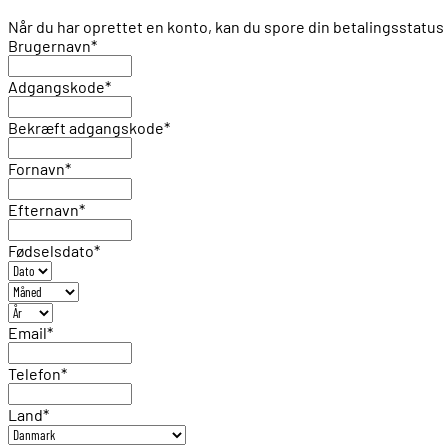
Når du har oprettet en konto, kan du spore din betalingsstat
Brugernavn
*
Adgangskode
*
Bekræft adgangskode
*
Fornavn
*
Efternavn
*
Fødselsdato
*
Email
*
Telefon
*
Land
*