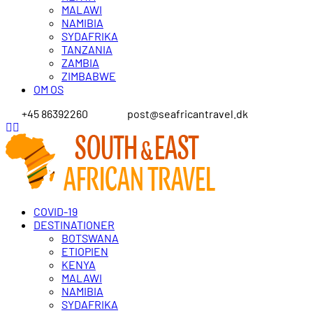
MALAWI
NAMIBIA
SYDAFRIKA
TANZANIA
ZAMBIA
ZIMBABWE
OM OS
+45 86392260
post@seafricantravel.dk
COVID-19
DESTINATIONER
BOTSWANA
ETIOPIEN
KENYA
MALAWI
NAMIBIA
SYDAFRIKA