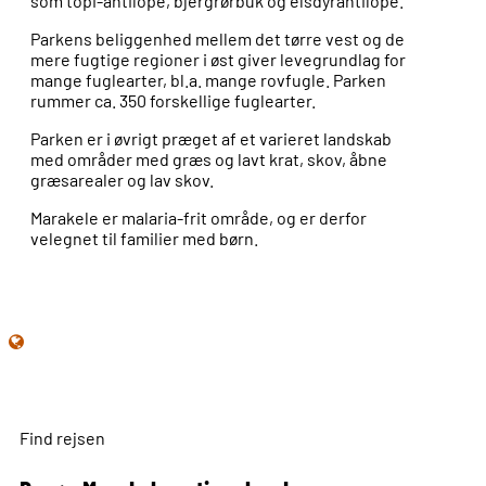
som topi-antilope, bjergrørbuk og elsdyrantilope.
Parkens beliggenhed mellem det tørre vest og de
mere fugtige regioner i øst giver levegrundlag for
mange fuglearter, bl.a. mange rovfugle. Parken
rummer ca. 350 forskellige fuglearter.
Parken er i øvrigt præget af et varieret landskab
med områder med græs og lavt krat, skov, åbne
græsarealer og lav skov.
Marakele er malaria-frit område, og er derfor
velegnet til familier med børn.
Find rejsen