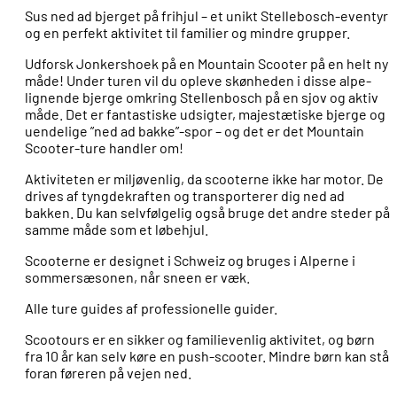
Sus ned ad bjerget på frihjul – et unikt Stellebosch-eventyr
og en perfekt aktivitet til familier og mindre grupper.
Udforsk Jonkershoek på en Mountain Scooter på en helt ny
måde! Under turen vil du opleve skønheden i disse alpe-
lignende bjerge omkring Stellenbosch på en sjov og aktiv
måde. Det er fantastiske udsigter, majestætiske bjerge og
uendelige ”ned ad bakke”-spor – og det er det Mountain
Scooter-ture handler om!
Aktiviteten er miljøvenlig, da scooterne ikke har motor. De
drives af tyngdekraften og transporterer dig ned ad
bakken. Du kan selvfølgelig også bruge det andre steder på
samme måde som et løbehjul.
Scooterne er designet i Schweiz og bruges i Alperne i
sommersæsonen, når sneen er væk.
Alle ture guides af professionelle guider.
Scootours er en sikker og familievenlig aktivitet, og børn
fra 10 år kan selv køre en push-scooter. Mindre børn kan stå
foran føreren på vejen ned.