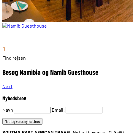
Find rejsen
Besøg Namibia og Namib Guesthouse
Next
Nyhedsbrev
Navn
Email:
SOUTH & EAST AFRICAN TRAVEL
Ny Lufthavnsvej 21, 8560