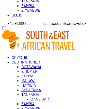
TANZANIA
ZAMBIA
ZIMBABWE
OM OS
+45 86392260
post@seafricantravel.dk
COVID-19
DESTINATIONER
BOTSWANA
ETIOPIEN
KENYA
MALAWI
NAMIBIA
SYDAFRIKA
TANZANIA
ZANZIBAR
ZAMBIA
ZIMBABWE