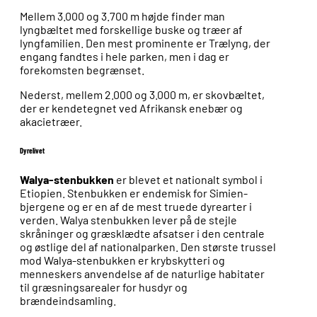
Mellem 3.000 og 3.700 m højde finder man
lyngbæltet med forskellige buske og træer af
lyngfamilien. Den mest prominente er Trælyng, der
engang fandtes i hele parken, men i dag er
forekomsten begrænset.
Nederst, mellem 2.000 og 3.000 m, er skovbæltet,
der er kendetegnet ved Afrikansk enebær og
akacietræer.
Dyrelivet
Walya-stenbukken
er blevet et nationalt symbol i
Etiopien. Stenbukken er endemisk for Simien-
bjergene og er en af de mest truede dyrearter i
verden. Walya stenbukken lever på de stejle
skråninger og græsklædte afsatser i den centrale
og østlige del af nationalparken. Den største trussel
mod Walya-stenbukken er krybskytteri og
menneskers anvendelse af de naturlige habitater
til græsningsarealer for husdyr og
brændeindsamling.