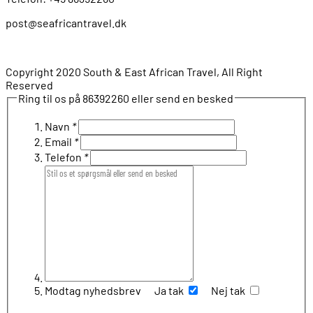
post@seafricantravel.dk
Copyright 2020 South & East African Travel, All Right
Reserved
Ring til os på 86392260 eller send en besked
Navn
*
Email
*
Telefon
*
Modtag nyhedsbrev
Ja tak
Nej tak