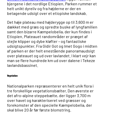
bjergene i det nordlige Etiopien. Parken rummer et
helt unikt dyreliv og fra højderne er der en
betagende udsigt over et etiopiske landskab.
Det høje plateau med højderygge op til 3.600 m er
dækket med græs og spredte buske af lyngfamilien
samt den bizarre Kæmpelobelia, der kun findes i
Etiopien. Plateauet randområder er præget af
stejle klipper og dybe kløfter – og fantastiske
udsigtspunkter. Fra Gidir Got og Imet Gogo i midten
af parken er der helt enestående panoramaudsigt
over plateauet og ud over lavlandet. I klart vejr kan
man se flere hundrede km ud over dalene i Tekeze
lavlandsbassinet.
Vegetation
Nationalparken repræsenterer en helt unik flora i
tre forskellige vegetationsbælter. Den øverste er
det afro-alpine steppebælte, der ligger 3.700 m
over havet og karakteriseret ved græsser og
forekomster af den specielle Kæmpelobelia, der
skal blive 20 år før første blomstring.