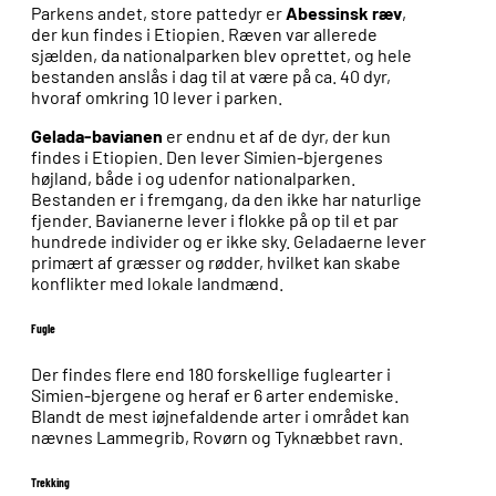
Parkens andet, store pattedyr er
Abessinsk ræv
,
der kun findes i Etiopien. Ræven var allerede
sjælden, da nationalparken blev oprettet, og hele
bestanden anslås i dag til at være på ca. 40 dyr,
hvoraf omkring 10 lever i parken.
Gelada-bavianen
er endnu et af de dyr, der kun
findes i Etiopien. Den lever Simien-bjergenes
højland, både i og udenfor nationalparken.
Bestanden er i fremgang, da den ikke har naturlige
fjender. Bavianerne lever i flokke på op til et par
hundrede individer og er ikke sky. Geladaerne lever
primært af græsser og rødder, hvilket kan skabe
konflikter med lokale landmænd.
Fugle
Der findes flere end 180 forskellige fuglearter i
Simien-bjergene og heraf er 6 arter endemiske.
Blandt de mest iøjnefaldende arter i området kan
nævnes Lammegrib, Rovørn og Tyknæbbet ravn.
Trekking