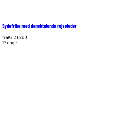
Sydafrika med dansktalende rejseleder
fra
Kr. 31.200
17 dage
1.
2.