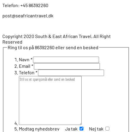
Telefon: +45 86392260
post@seafricantravel.dk
Copyright 2020 South & East African Travel, All Right
Reserved
Ring til os på 86392260 eller send en besked
Navn
*
Email
*
Telefon
*
Modtag nyhedsbrev
Ja tak
Nej tak