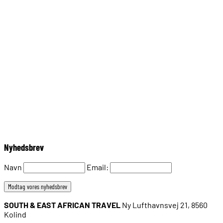
86392260
post@seafricantravel.dk
Nyhedsbrev
Navn
Email:
SOUTH & EAST AFRICAN TRAVEL
Ny Lufthavnsvej 21, 8560
Kolind