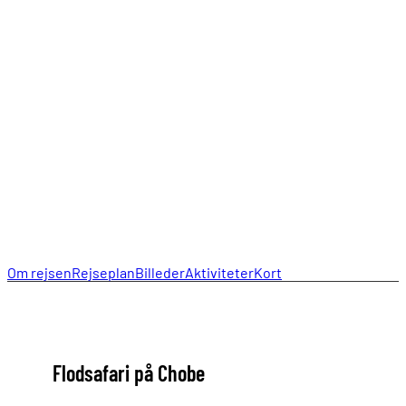
86392260
post@seafricantravel.dk
Om rejsen
Rejseplan
Billeder
Aktiviteter
Kort
Flodsafari på Chobe