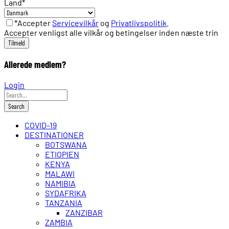
Land
*
*Accepter
Servicevilkår
og
Privatlivspolitik
.
Accepter venligst alle vilkår og betingelser inden næste trin
Allerede medlem?
Login
COVID-19
DESTINATIONER
BOTSWANA
ETIOPIEN
KENYA
MALAWI
NAMIBIA
SYDAFRIKA
TANZANIA
ZANZIBAR
ZAMBIA