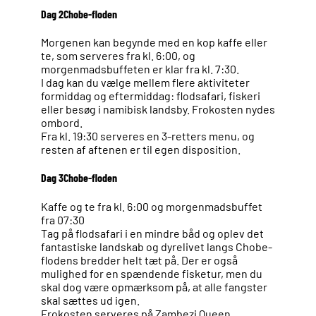
Dag 2
Chobe-floden
Morgenen kan begynde med en kop kaffe eller
te, som serveres fra kl. 6:00, og
morgenmadsbuffeten er klar fra kl. 7:30.
I dag kan du vælge mellem flere aktiviteter
formiddag og eftermiddag: flodsafari, fiskeri
eller besøg i namibisk landsby. Frokosten nydes
ombord.
Fra kl. 19:30 serveres en 3-retters menu, og
resten af aftenen er til egen disposition.
Dag 3
Chobe-floden
Kaffe og te fra kl. 6:00 og morgenmadsbuffet
fra 07:30
Tag på flodsafari i en mindre båd og oplev det
fantastiske landskab og dyrelivet langs Chobe-
flodens bredder helt tæt på. Der er også
mulighed for en spændende fisketur, men du
skal dog være opmærksom på, at alle fangster
skal sættes ud igen.
Frokosten serveres på Zambezi Queen,