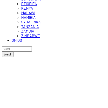
ETIOPIEN
KENYA
MALAWI
NAMIBIA
SYDAFRIKA
TANZANIA
ZAMBIA
ZIMBABWE
OM OS
Flodsafari
på
Chobe
0
Pris
fra
Kr. 17.700