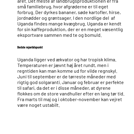
året. Det meste af landbrugsproduktionen er fra
små familiebrug, hvor afgrøderne er til eget
forbrug. Der dyrkes bananer, søde kartofler, hirse,
jordnødder og grøntsager. I den nordlige del af
Uganda findes mange kvægbrug. Uganda er kendt
for sin kaffeproduktion, der er en meget væsentlig
eksportvare sammen med te og bomuld.
Bedste rejsetidspunkt
Uganda ligger ved ækvator og har tropisk klima.
Temperaturen er jævnt høj året rundt, men i
regntiden kan man komme ud for vilde regnskyl.
Juni til september er de tørreste måneder med
rigtig god solgaranti. Januar og februar er perfekte
til safari, da det er i disse måneder, at dyrene
flokkes om de store vandhuller efter en lang tør tid.
Fra marts til maj og i oktober-november kan vejret
være noget ustabilt.