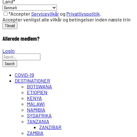
Land
*
*Accepter
Servicevilkår
og
Privatlivspolitik
.
Accepter venligst alle vilkår og betingelser inden næste trin
Allerede medlem?
Login
COVID-19
DESTINATIONER
BOTSWANA
ETIOPIEN
KENYA
MALAWI
NAMIBIA
SYDAFRIKA
TANZANIA
ZANZIBAR
ZAMBIA