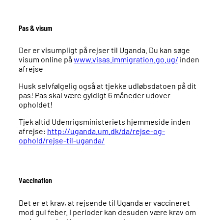
Pas & visum
Der er visumpligt på rejser til Uganda. Du kan søge
visum online på
www.visas.immigration.go.ug/
inden
afrejse
Husk selvfølgelig også at tjekke udløbsdatoen på dit
pas! Pas skal være gyldigt 6 måneder udover
opholdet!
Tjek altid Udenrigsministeriets hjemmeside inden
afrejse:
http://uganda.um.dk/da/rejse-og-
ophold/rejse-til-uganda/
Vaccination
Det er et krav, at rejsende til Uganda er vaccineret
mod gul feber. I perioder kan desuden være krav om