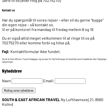
Skriv til os (eller ring på 70275270)
Kontakt os
Har du spørgsmål til vores rejser – eller vil du gerne “bygge”
din egen rejse – så kontakt os.
Vi er på kontoret fra mandag til fredag mellem 8 og 16
Du er også altid meget velkommen til at ringe til os på
70275270 eller komme forbi og hilse på.
Fejl:
Kontaktformular ikke fundet.
South & East African Travel fralægger sig ansvar for fejl forårsaget af tastefejl samt forældede eller fejlagtige
oplysninger
Nyhedsbrev
Navn
Email:
SOUTH & EAST AFRICAN TRAVEL
Ny Lufthavnsvej 21, 8560
Kolind