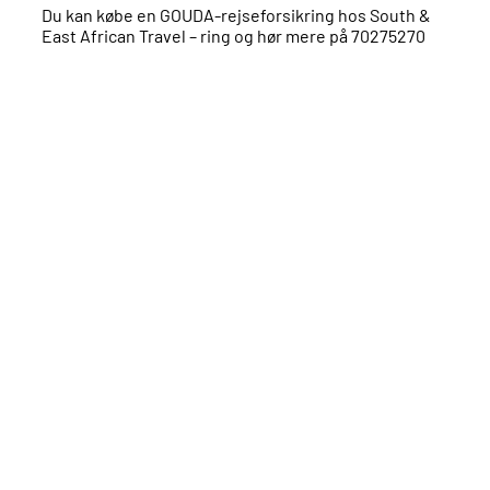
Du kan købe en GOUDA-rejseforsikring hos South &
East African Travel – ring og hør mere på 70275270
Klik på markørerne og se mere!
Kort