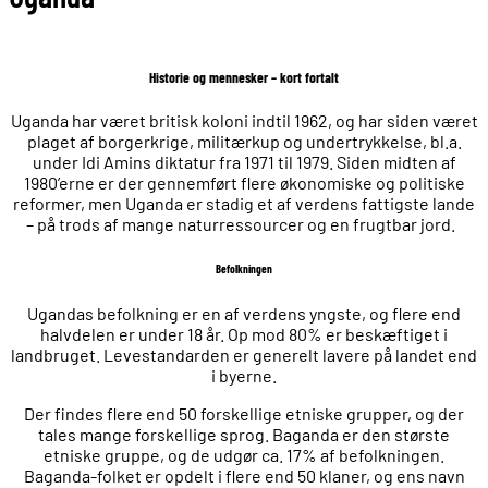
Historie og mennesker – kort fortalt
Uganda har været britisk koloni indtil 1962, og har siden været
plaget af borgerkrige, militærkup og undertrykkelse, bl.a.
under Idi Amins diktatur fra 1971 til 1979. Siden midten af
1980’erne er der gennemført flere økonomiske og politiske
reformer, men Uganda er stadig et af verdens fattigste lande
– på trods af mange naturressourcer og en frugtbar jord.
Befolkningen
Ugandas befolkning er en af verdens yngste, og flere end
halvdelen er under 18 år. Op mod 80% er beskæftiget i
landbruget. Levestandarden er generelt lavere på landet end
i byerne.
Der findes flere end 50 forskellige etniske grupper, og der
tales mange forskellige sprog. Baganda er den største
etniske gruppe, og de udgør ca. 17% af befolkningen.
Baganda-folket er opdelt i flere end 50 klaner, og ens navn