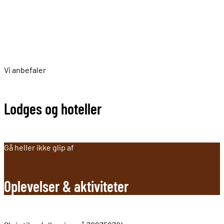
Rejser til Uganda
Vi anbefaler
Lodges og hoteller
Gå heller ikke glip af
Oplevelser & aktiviteter