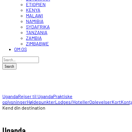
ETIOPIEN
KENYA
MALAWI
NAMIBIA
SYDAFRIKA
TANZANIA
ZAMBIA
ZIMBABWE
OM OS
Uganda
Uganda
Rejser til Uganda
Praktiske
oplysninger
Højdepunkter
Lodges/Hoteller
Oplevelser
Kort
Kont
Kend din destination
Uganda