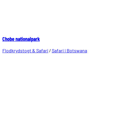
Chobe nationalpark
Flodkrydstogt & Safari
/
Safari i Botswana