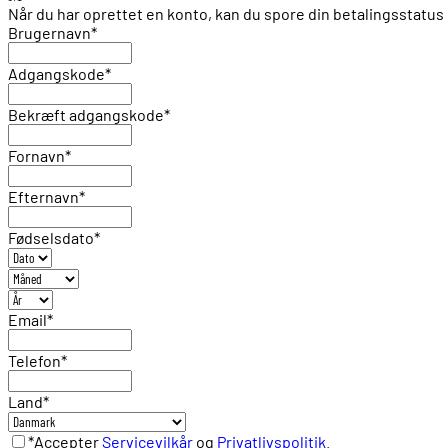
Når du har oprettet en konto, kan du spore din betalingsstat
Brugernavn
*
Adgangskode
*
Bekræft adgangskode
*
Fornavn
*
Efternavn
*
Fødselsdato
*
Email
*
Telefon
*
Land
*
*Accepter
Servicevilkår
og
Privatlivspolitik
.