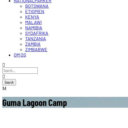
NATIONALPARKER
BOTSWANA
ETIOPIEN
KENYA
MALAWI
NAMIBIA
SYDAFRIKA
TANZANIA
ZAMBIA
ZIMBABWE
OM OS
Guma Lagoon Camp