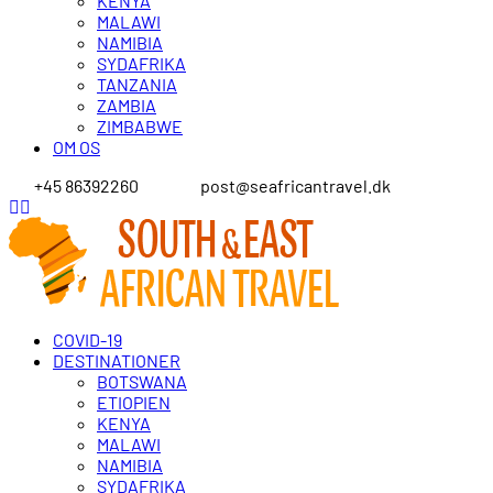
KENYA
MALAWI
NAMIBIA
SYDAFRIKA
TANZANIA
ZAMBIA
ZIMBABWE
OM OS
+45 86392260
post@seafricantravel.dk
COVID-19
DESTINATIONER
BOTSWANA
ETIOPIEN
KENYA
MALAWI
NAMIBIA
SYDAFRIKA