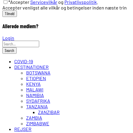
*Accepter
Servicevilkår
og
Privatlivspolitik
.
Accepter venligst alle vilkår og betingelser inden næste trin
Allerede medlem?
Login
COVID-19
DESTINATIONER
BOTSWANA
ETIOPIEN
KENYA
MALAWI
NAMIBIA
SYDAFRIKA
TANZANIA
ZANZIBAR
ZAMBIA
ZIMBABWE
REJSER