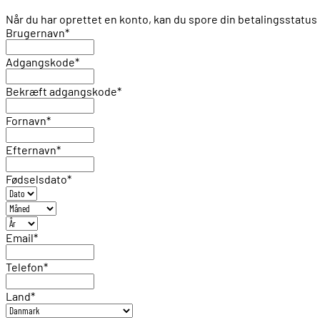
Når du har oprettet en konto, kan du spore din betalingsstat
Brugernavn
*
Adgangskode
*
Bekræft adgangskode
*
Fornavn
*
Efternavn
*
Fødselsdato
*
Email
*
Telefon
*
Land
*