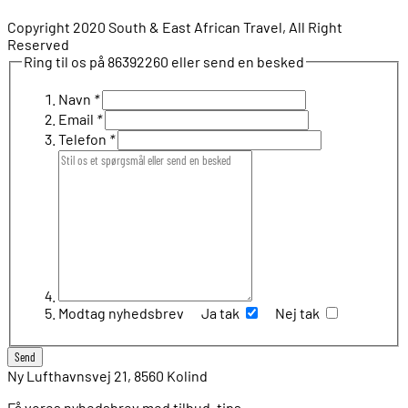
Copyright 2020 South & East African Travel, All Right
Reserved
Ring til os på 86392260 eller send en besked
Navn
*
Email
*
Telefon
*
Modtag nyhedsbrev
Ja tak
Nej tak
Ny Lufthavnsvej 21, 8560 Kolind
Få vores nyhedsbrev med tilbud, tips