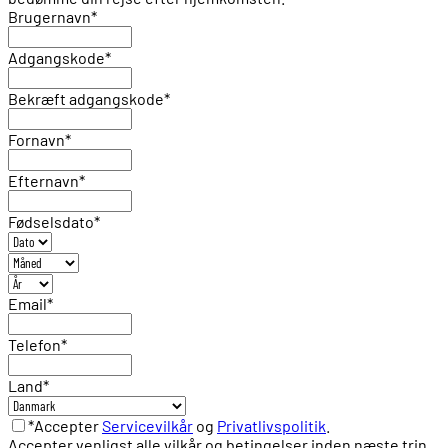
Brugernavn
*
Adgangskode
*
Bekræft adgangskode
*
Fornavn
*
Efternavn
*
Fødselsdato
*
Email
*
Telefon
*
Land
*
*Accepter
Servicevilkår
og
Privatlivspolitik
.
Accepter venligst alle vilkår og betingelser inden næste trin