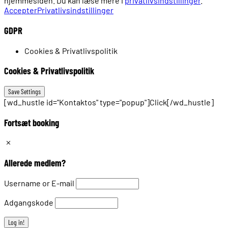
hjemmesiden. Du kan læse mere i
privatlivsindstillinger
.
Accepter
Privatlivsindstillinger
GDPR
Cookies & Privatlivspolitik
Cookies & Privatlivspolitik
[wd_hustle id="Kontaktos" type="popup"]Click[/wd_hustle]
Fortsæt booking
Allerede medlem?
Username or E-mail
Adgangskode