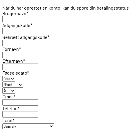
Når du har oprettet en konto, kan du spore din betalingsstat
Brugernavn
*
Adgangskode
*
Bekræft adgangskode
*
Fornavn
*
Efternavn
*
Fødselsdato
*
Email
*
Telefon
*
Land
*