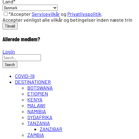
Land
*
*Accepter
Servicevilkår
og
Privatlivspolitik
.
Accepter venligst alle vilkår og betingelser inden næste trin
Allerede medlem?
Login
COVID-19
DESTINATIONER
BOTSWANA
ETIOPIEN
KENYA
MALAWI
NAMIBIA
SYDAFRIKA
TANZANIA
ZANZIBAR
ZAMBIA