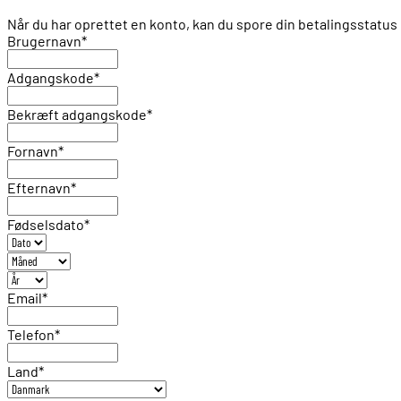
Når du har oprettet en konto, kan du spore din betalingsstat
Brugernavn
*
Adgangskode
*
Bekræft adgangskode
*
Fornavn
*
Efternavn
*
Fødselsdato
*
Email
*
Telefon
*
Land
*