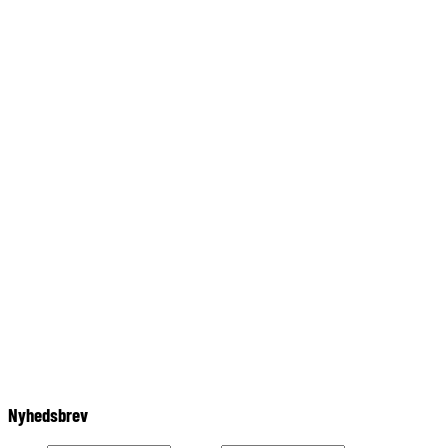
post@seafricantravel.dk
86392260
post@seafricantravel.dk
Nyhedsbrev