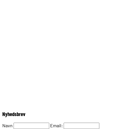
post@seafricantravel.dk
86392260
post@seafricantravel.dk
Nyhedsbrev
Navn
Email: