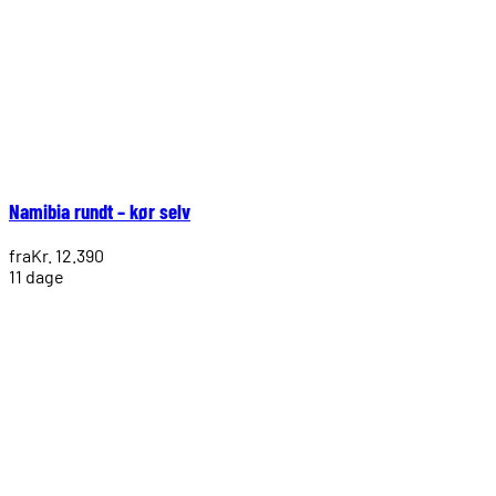
Namibia rundt – kør selv
fra
Kr. 12.390
11 dage
1.
2.