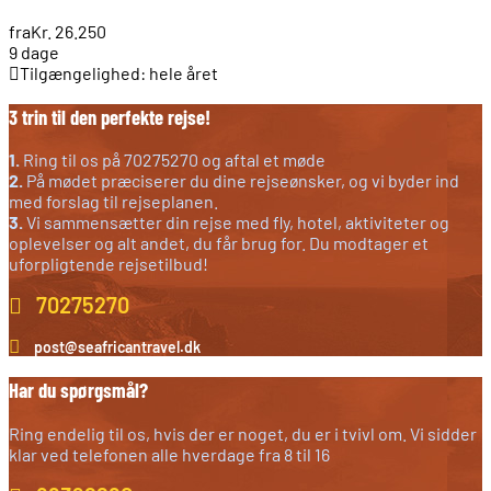
fra
Kr. 26.250
9 dage
Tilgængelighed: hele året
3 trin til den perfekte rejse!
1.
Ring til os på 70275270 og aftal et møde
2.
På mødet præciserer du dine rejseønsker, og vi byder ind
med forslag til rejseplanen.
3.
Vi sammensætter din rejse med fly, hotel, aktiviteter og
oplevelser og alt andet, du får brug for. Du modtager et
uforpligtende rejsetilbud!
70275270
post@seafricantravel.dk
Har du spørgsmål?
Ring endelig til os, hvis der er noget, du er i tvivl om. Vi sidder
klar ved telefonen alle hverdage fra 8 til 16