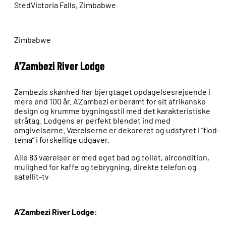
Sted
Victoria Falls, Zimbabwe
Zimbabwe
A'Zambezi River Lodge
Zambezis skønhed har bjergtaget opdagelsesrejsende i
mere end 100 år. A’Zambezi er berømt for sit afrikanske
design og krumme bygningsstil med det karakteristiske
stråtag. Lodgens er perfekt blendet ind med
omgivelserne. Værelserne er dekoreret og udstyret i ”flod-
tema” i forskellige udgaver.
Alle 83 værelser er med eget bad og toilet, aircondition,
mulighed for kaffe og tebrygning, direkte telefon og
satellit-tv
A’Zambezi River Lodge: