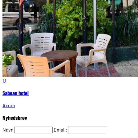
Sabean hotel
Axum
Nyhedsbrev
Navn
Email: