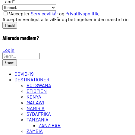
Land
*
*Accepter
Servicevilkår
og
Privatlivspolitik
.
Accepter venligst alle vilkår og betingelser inden næste trin
Allerede medlem?
Login
COVID-19
DESTINATIONER
BOTSWANA
ETIOPIEN
KENYA
MALAWI
NAMIBIA
SYDAFRIKA
TANZANIA
ZANZIBAR
ZAMBIA