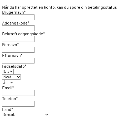
Når du har oprettet en konto, kan du spore din betalingsstat
Brugernavn
*
Adgangskode
*
Bekræft adgangskode
*
Fornavn
*
Efternavn
*
Fødselsdato
*
Email
*
Telefon
*
Land
*